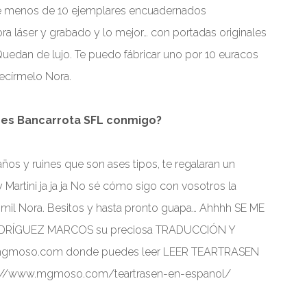
te menos de 10 ejemplares encuadernados
a láser y grabado y lo mejor… con portadas originales
 Quedan de lujo. Te puedo fábricar uno por 10 euracos
decírmelo Nora.
iones Bancarrota SFL conmigo?
años y ruines que son ases tipos, te regalaran un
 Martini ja ja ja No sé cómo sigo con vosotros la
ias mil Nora. Besitos y hasta pronto guapa… Ahhhh SE ME
RÍGUEZ MARCOS su preciosa TRADUCCIÓN Y
 mgmoso.com donde puedes leer LEER TEARTRASEN
://www.mgmoso.com/teartrasen-en-espanol/