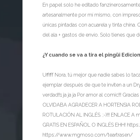
En papel solo he editado fanzinerosamen
artesanalmente por mí mismo, con impresor
únicas pintadas con acuarela y tinta china.
del ala + gastos de envío. Solo tienes que 
¿Y cuando se va a tira el pingüi Edic
Ufffff Nora, tú mejor que nadie sabes lo tac
ejemplar después de que te inviten a un Dry
verdad!!1 ja ja ja Por amor al comic!!! Grac
OLVIDABA AGRADECER A HORTENSIA ROD
ROTULACIÓN AL INGLÉS. ;-)!!! ENLACE A
GRATIS EN ESPAÑOL O INGLÉS EHH! https
https://www.mgmoso.com/teartrasen/