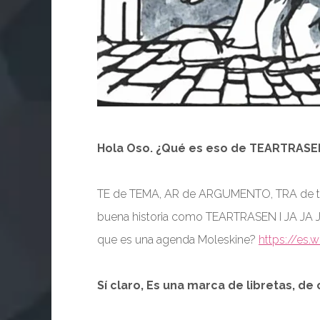
Hola Oso. ¿Qué es eso de TEARTRASE
TE de TEMA, AR de ARGUMENTO, TRA de tr
buena historia como TEARTRASEN I JA JA JA
que es una agenda Moleskine?
https://es.
Sí claro, Es una marca de libretas, d