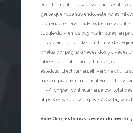
Pues te cuento. Desde hace unos añitos come
gente que nace sabiendo, este no es mi cas
dibujando en la agenda todos mis apuntes y
(izquierda) y en las paginas impares, en pa
líos y claro , en viñetas… En forma de páginas
viñetas por página a veces dos y a veces un 
Liberado de inhibición o timidez; con espon
estéticas. Efectivamente!!!! Pero he aquí la s
me lo reprochan…. me insultan, me llegan a 
T,TyP rompen continuamente con total de
https://es.wikipedia.org/wiki/Cuarta_pa
Vale Oso, estamos deseando leerlo. 