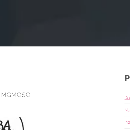
P
A MGMOSO
Do
Nu
In