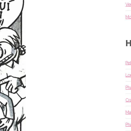
Ve
Mo
H
Pe
Lo
Ph
Cr
Ma
Ph