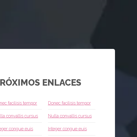
RÓXIMOS ENLACES
nec facilisis tempor
Donec facilisis tempor
lla convallis cursus
Nulla convallis cursus
teger congue euis
Integer congue euis