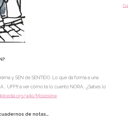
Cr
N?
ama y SEN de SENTIDO. Lo que da forma a una
... UFF!!! a ver cómo te lo cuento NORA… ¿Sabes lo
wikipedia.org/wiki/Moleskine
e cuadernos de notas…