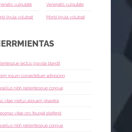
nenatis vulputate
Venenatis vulputate
rbi ligula volutpat
Morbi ligula volutpat
ERRMIENTAS
llentesque lectus gravida blandit
rem ipsum consectetuer adipiscing
asellus nibh pellentesque congue
as vitae metus aliquam pharetra
ecenas vitae orci feugiat eleifend
asellus nibh pellentesque congue