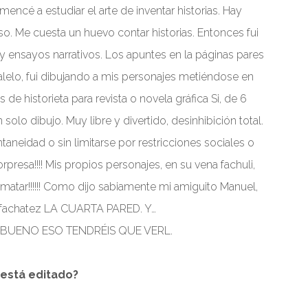
ncé a estudiar el arte de inventar historias. Hay
o. Me cuesta un huevo contar historias. Entonces fui
 ensayos narrativos. Los apuntes en la páginas pares
ralelo, fui dibujando a mis personajes metiéndose en
 de historieta para revista o novela gráfica Si, de 6
solo dibujo. Muy libre y divertido, desinhibición total.
taneidad o sin limitarse por restricciones sociales o
orpresa!!!! Mis propios personajes, en su vena fachuli,
matar!!!!!! Como dijo sabiamente mi amiguito Manuel,
sfachatez LA CUARTA PARED. Y…
red BUENO ESO TENDRÉIS QUE VERL.
¿está editado?