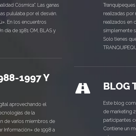
ualidad Cósmica". Las ganas
Tranquipeques 
etas pululaba por el desván.
realizadas por 
». En los encuentros
realizados en 
Un día de 1981 OM, BLAS y
simplemente si
Solo tienes qu
TRANQUIPEQU
88-1997 Y
BLOG 
Este blog come
gital aprovechando el
de marketing 2
tecnologías de la
participantes 
ón de varios miembros de
Contiene un m
r Información» de 1998 a